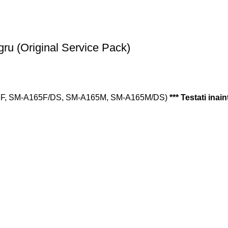
u (Original Service Pack)
5F, SM-A165F/DS, SM-A165M, SM-A165M/DS)
*** Testati inai