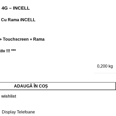
 4G – INCELL
5 Cu Rama iNCELL
 + Touchscreen + Rama
v !!! ***
0,200 kg
ADAUGĂ ÎN COȘ
 wishlist
,
Display Telefoane