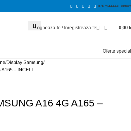
0767944444
Contact
Logheaza-te / Inregistreaza-te
0,00
l
Oferte specia
ane
Display Samsung
A165 – INCELL
MSUNG A16 4G A165 –