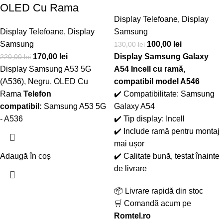
OLED Cu Rama
Display Telefoane
,
Display
Display Telefoane
,
Display
Samsung
Samsung
100,00
lei
130,00
lei
170,00
lei
Display Samsung Galaxy
220,00
lei
Display Samsung A53 5G
A54 Incell cu ramă,
(A536), Negru, OLED Cu
compatibil model A546
Rama
Telefon
✔️ Compatibilitate: Samsung
compatibil:
Samsung A53 5G
Galaxy A54
- A536
✔️ Tip display: Incell
✔️ Include ramă pentru montaj
mai ușor
Adaugă în coș
✔️ Calitate bună, testat înainte
de livrare
📦 Livrare rapidă din stoc
🛒 Comandă acum pe
Romtel.ro