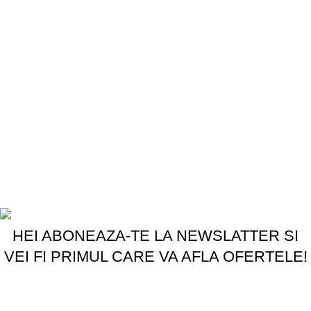
Categorii produse
Acumulatori
Alte Accesorii
Cabluri
Display Telefoane
Folii de protecție
Gadgets
Încărcătoare
Piese Telefoane
Copyright @2025 Romtel
HEI ABONEAZA-TE LA NEWSLATTER SI
VEI FI PRIMUL CARE VA AFLA OFERTELE!