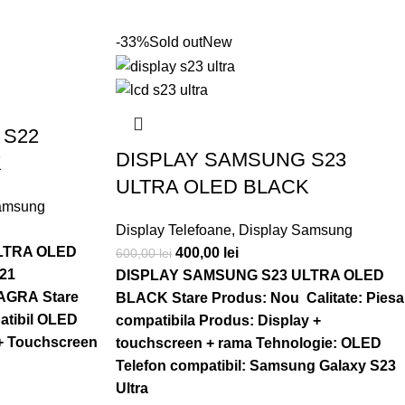
-33%
Sold out
New
 S22
DISPLAY SAMSUNG S23
K
ULTRA OLED BLACK
amsung
Display Telefoane
,
Display Samsung
LTRA OLED
400,00
lei
600,00
lei
21
DISPLAY SAMSUNG S23 ULTRA OLED
EAGRA
Stare
BLACK
Stare Produs: Nou
Calitate: Piesa
atibil OLED
compatibila
Produs: Display +
+ Touchscreen
touchscreen + rama
Tehnologie: OLED
Telefon compatibil: Samsung Galaxy S23
Ultra