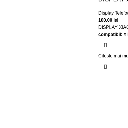
Display Telef
100,00
lei
DISPLAY XIA
compatibil:
X
Citește mai mu