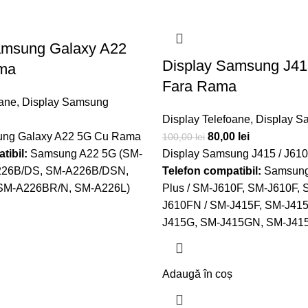
amsung Galaxy A22
Display Samsung J41
ma
Fara Rama
oane
,
Display Samsung
Display Telefoane
,
Display S
ung Galaxy A22 5G Cu Rama
80,00
lei
100,00
lei
tibil:
Samsung A22 5G (SM-
Display Samsung J415 / J61
226B/DS, SM-A226B/DSN,
Telefon compatibil:
Samsung 
SM-A226BR/N, SM-A226L)
Plus / SM-J610F, SM-J610F,
J610FN / SM-J415F, SM-J41
J415G, SM-J415GN, SM-J41
Adaugă în coș