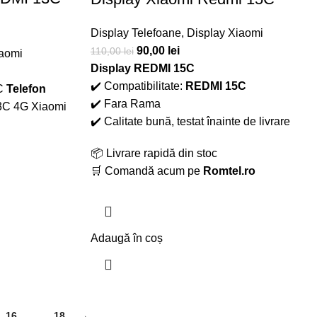
Display Telefoane
,
Display Xiaomi
90,00
lei
110,00
lei
iaomi
Display REDMI 15C
✔️ Compatibilitate:
REDMI 15C
C
Telefon
✔️ Fara Rama
3C 4G Xiaomi
✔️ Calitate bună, testat înainte de livrare
📦 Livrare rapidă din stoc
🛒 Comandă acum pe
Romtel.ro
Adaugă în coș
16
17
18
→