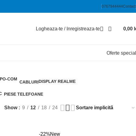
0767944444
Contact
Logheaza-te / Inregistreaza-te
0,00
l
Oferte specia
DISPLAY REALME
CABLURI
11
3
C
PIESE TELEFOANE
19
Show
9
12
18
24
-22%
New