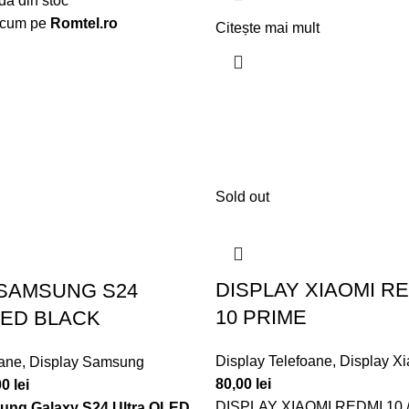
dă din stoc
acum pe
Romtel.ro
Citește mai mult
Sold out
DISPLAY XIAOMI RED
 SAMSUNG S24
10 PRIME
LED BLACK
Display Telefoane
,
Display X
oane
,
Display Samsung
80,00
lei
00
lei
DISPLAY XIAOMI REDMI 10 
ung Galaxy S24 Ultra OLED