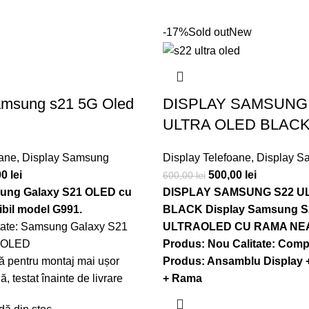
-17%
Sold out
New
amsung s21 5G Oled
DISPLAY SAMSUNG
ULTRA OLED BLAC
oane
,
Display Samsung
Display Telefoane
,
Display S
00
lei
500,00
lei
600,00
lei
ung Galaxy S21 OLED cu
DISPLAY SAMSUNG S22 U
bil model G991.
BLACK
Display Samsung S
itate: Samsung Galaxy S21
ULTRAOLED CU RAMA N
: OLED
Produs: Nou
Calitate: Comp
ă pentru montaj mai ușor
Produs: Ansamblu Display 
ă, testat înainte de livrare
+ Rama