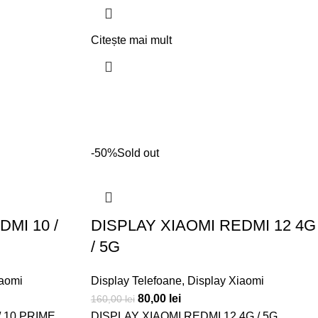
Citește mai mult
-50%
Sold out
MI 10 /
DISPLAY XIAOMI REDMI 12 4G
/ 5G
iaomi
Display Telefoane
,
Display Xiaomi
80,00
lei
160,00
lei
/ 10 PRIME
DISPLAY XIAOMI REDMI 12 4G / 5G