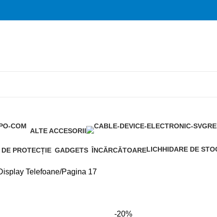
ALTE ACCESORII
2
LICHHIDARE DE STO
I DE PROTECȚIE
GADGETS
ÎNCĂRCĂTOARE
9
2
3
Display Telefoane
Pagina 17
-20%