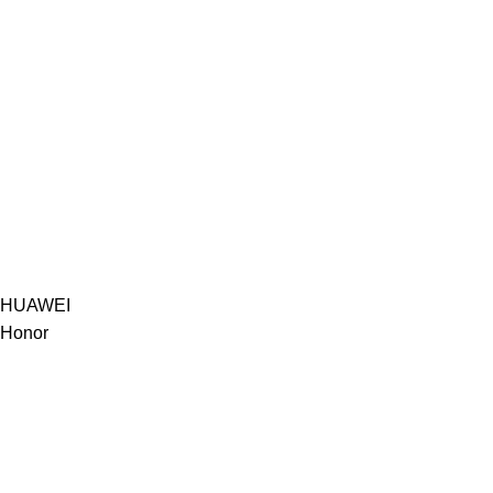
HUAWEI
Honor
Postari recent