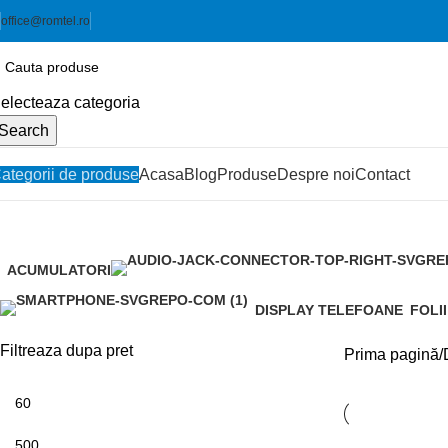
office@romtel.ro
electeaza categoria
Search
ategorii de produse
Acasa
Blog
Produse
Despre noi
Contact
Display Telefoane
ACUMULATORI
20
DISPLAY TELEFOANE
FOLI
210
5
Filtreaza dupa pret
Prima pagină