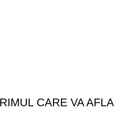
Politica de retur
Acumulatori
Suport Clienti
Alte Accesorii
L-V: 09:00 – 17:00
Cabluri
Tel: 0767944444
Display Telefoane
ANPC
Folii de protecție
Gadgets
Încărcătoare
Piese Telefoane
PRIMUL CARE VA AFLA