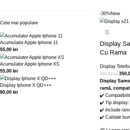
-30%
New
Cele mai populare
Display S
Acumulator Apple Iphone 11
55,00
lei
Cu Rama
Acumulator Apple Iphone XS
Display Telef
55,00
lei
350,
500,00
lei
Display Sams
Display Iphone X QD+++
ramă, compati
90,00
lei
✔️ Compatibil
✔️ Tip display
✔️ Include ram
✔️ Calitate bun