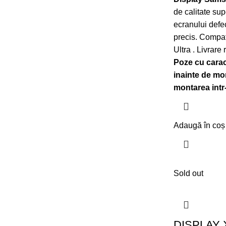
de calitate sup
ecranului defec
precis. Compat
Ultra . Livrar
Poze cu caract
inainte de mon
montarea intr
Adaugă în coș
Sold out
DISPLAY 