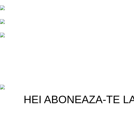
Despre noi
Ceflasim SRL | 15210736 | Str.
Cum alegi un d
Siret, Bl. 11, Parter
telefonul tău: 
Targu Jiu, Gorj, 210213
Romania
15/05/2024
Nu
Telefon: 0767944444
Dispozitive sma
ușoară acasă ș
10/10/2023
Nu
Copyright @2025 Romtel
HEI ABONEAZA-TE LA