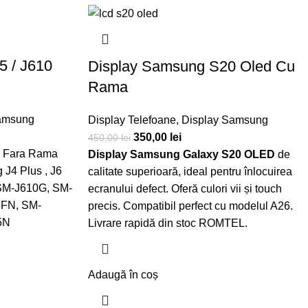
5 / J610
Display Samsung S20 Oled Cu
Rama
amsung
Display Telefoane
,
Display Samsung
350,00
lei
450,00
lei
0 Fara Rama
Display Samsung Galaxy S20 OLED
de
J4 Plus , J6
calitate superioară, ideal pentru înlocuirea
 SM-J610G, SM-
ecranului defect. Oferă culori vii și touch
5FN, SM-
precis. Compatibil perfect cu modelul A26.
5N
Livrare rapidă din stoc ROMTEL.
Adaugă în coș