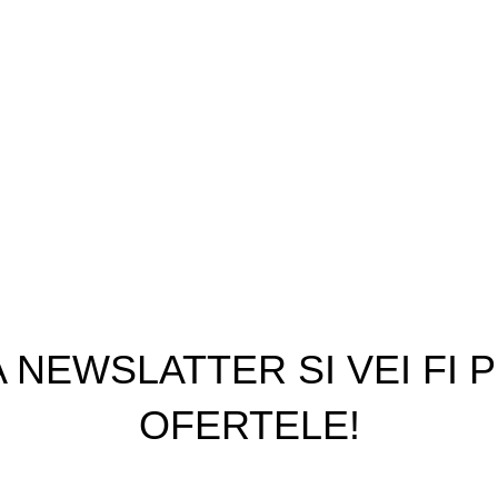
Despre noi
isplay compatibil pentru
Termeni si conditii
ghid rapid
Politica de confidentialitate
Politica de livrare
 sunt comentarii
GDPR
rt care îți fac viața mai
i la birou
 sunt comentarii
 NEWSLATTER SI VEI FI 
OFERTELE!