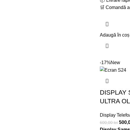
📦 Livrare rapi
🛒 Comandă 
Adaugă în coș
-17%
New
DISPLAY
ULTRA O
Display Telef
500,
600,00
lei
Display Sams