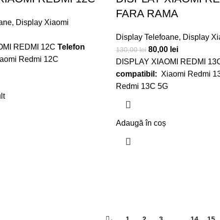
FARA RAMA
oane
,
Display Xiaomi
Display Telefoane
,
Display X
OMI REDMI 12C
Telefon
80,00
lei
130,00
lei
iaomi Redmi 12C
DISPLAY XIAOMI REDMI 13
compatibil:
Xiaomi Redmi 1
Redmi 13C 5G
lt
Adaugă în coș
←
1
2
3
…
14
15