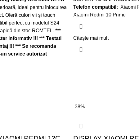
Telefon compatibil:
Xiaomi 
erioară, ideal pentru înlocuirea
Xiaomi Redmi 10 Prime
t. Oferă culori vii și touch
ibil perfect cu modelul S24
e rapidă din stoc ROMTEL.
***
Citește mai mult
er informativ !!!
*** Testati
taj !!!
*** Se recomanda
-un service autorizat
-38%
XIAOMI REDMI 12C
DISPLAY XIAOMI RE