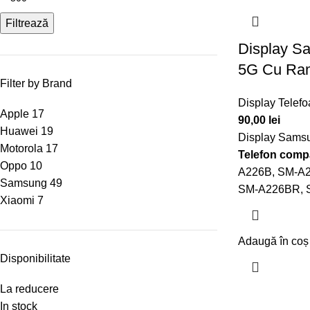
Filtrează
Display S
5G Cu Ra
Filter by Brand
Display Telef
Apple
17
90,00
lei
Huawei
19
Display Sams
Motorola
17
Telefon compa
Oppo
10
A226B, SM-A
Samsung
49
SM-A226BR, 
Xiaomi
7
Adaugă în coș
Disponibilitate
La reducere
In stock